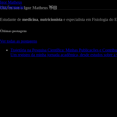
Igor Matheus
blog
/
formação
Olá, eu sou o Igor Matheus
👋🏻
Estudante de
medicina
,
nutricionista
e especialista em Fisiologia do 
Últimas postagens
Ver todas as postagens
Trajetória na Pesquisa Científica: Minhas Publicações e Contrib
Um registro da minha jornada acadêmica, desde estudos sobre 