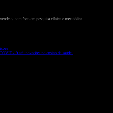
Exercício, com foco em pesquisa clínica e metabólica.
uições
a COVID-19 até inovações no ensino da saúde.